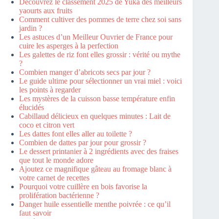
Découvrez le classement 2025 de Yuka des meilleurs
yaourts aux fruits
Comment cultiver des pommes de terre chez soi sans
jardin ?
Les astuces d’un Meilleur Ouvrier de France pour
cuire les asperges à la perfection
Les galettes de riz font elles grossir : vérité ou mythe
?
Combien manger d’abricots secs par jour ?
Le guide ultime pour sélectionner un vrai miel : voici
les points à regarder
Les mystères de la cuisson basse température enfin
élucidés
Cabillaud délicieux en quelques minutes : Lait de
coco et citron vert
Les dattes font elles aller au toilette ?
Combien de dattes par jour pour grossir ?
Le dessert printanier à 2 ingrédients avec des fraises
que tout le monde adore
Ajoutez ce magnifique gâteau au fromage blanc à
votre carnet de recettes
Pourquoi votre cuillère en bois favorise la
prolifération bactérienne ?
Danger huile essentielle menthe poivrée : ce qu’il
faut savoir