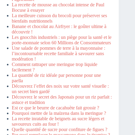
La recette de mousse au chocolat intense de Paul
Bocuse à essayer
La meilleure cuisson du brocoli pour préserver ses
bienfaits nutritionnels
Banane et chocolat au Airfryer : le goûter ultime à
découvrir !
Les gnocchis industriels : un piège pour la santé et le
porte-monnaie selon 60 Millions de Consommateurs
Une salade de pommes de terre à la mayonnaise :
l’incontournable recette familiale à savourer sans
modération !
Comment rattraper une meringue trop liquide
facilement ?
La quantité de riz idéale par personne pour une
paella
Découvrez l’effet des noix sur votre santé visuelle :
un secret bien gardé
Découvrez le secret des Japonais pour un riz parfait :
astuce et tradition
Est ce que le beurre de cacahuète fait grossir ?
Pourquoi mettre de la maïzena dans la meringue ?
La recette inratable de beignets au sucre légers et
savoureux cuits au four !
Quelle quantité de sucre pour confiture de figues ?
Par quoi remplacer le mascarpone dans le tiramisu ?