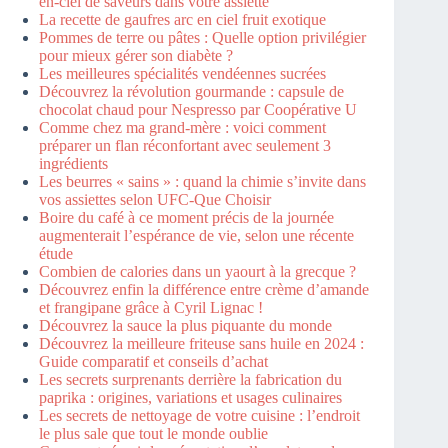
en-ciel de saveurs dans votre assiette
La recette de gaufres arc en ciel fruit exotique
Pommes de terre ou pâtes : Quelle option privilégier
pour mieux gérer son diabète ?
Les meilleures spécialités vendéennes sucrées
Découvrez la révolution gourmande : capsule de
chocolat chaud pour Nespresso par Coopérative U
Comme chez ma grand-mère : voici comment
préparer un flan réconfortant avec seulement 3
ingrédients
Les beurres « sains » : quand la chimie s’invite dans
vos assiettes selon UFC-Que Choisir
Boire du café à ce moment précis de la journée
augmenterait l’espérance de vie, selon une récente
étude
Combien de calories dans un yaourt à la grecque ?
Découvrez enfin la différence entre crème d’amande
et frangipane grâce à Cyril Lignac !
Découvrez la sauce la plus piquante du monde
Découvrez la meilleure friteuse sans huile en 2024 :
Guide comparatif et conseils d’achat
Les secrets surprenants derrière la fabrication du
paprika : origines, variations et usages culinaires
Les secrets de nettoyage de votre cuisine : l’endroit
le plus sale que tout le monde oublie