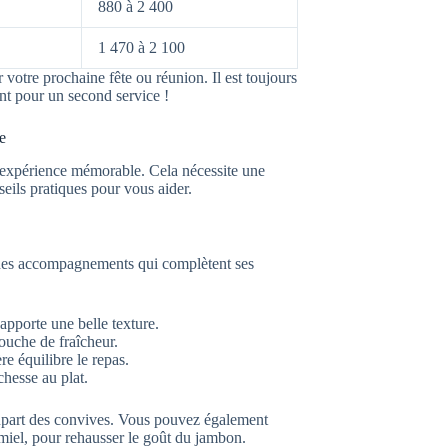
880 à 2 400
1 470 à 2 100
 votre prochaine fête ou réunion. Il est toujours
ent pour un second service !
e
 expérience mémorable. Cela nécessite une
seils pratiques pour vous aider.
ir des accompagnements qui complètent ses
apporte une belle texture.
ouche de fraîcheur.
e équilibre le repas.
chesse au plat.
lupart des convives. Vous pouvez également
iel, pour rehausser le goût du jambon.