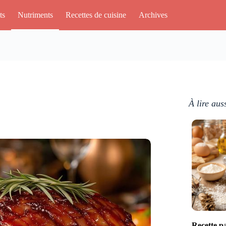
ts
Nutriments
Recettes de cuisine
Archives
À lire aus
Recette pa