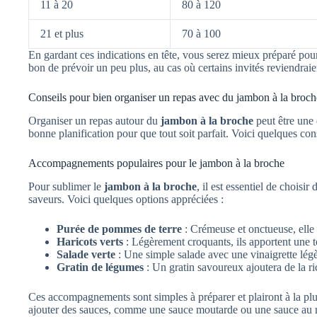
11 à 20
80 à 120
21 et plus
70 à 100
En gardant ces indications en tête, vous serez mieux préparé pour
bon de prévoir un peu plus, au cas où certains invités reviendrai
Conseils pour bien organiser un repas avec du jambon à la broch
Organiser un repas autour du
jambon à la broche
peut être une
bonne planification pour que tout soit parfait. Voici quelques con
Accompagnements populaires pour le jambon à la broche
Pour sublimer le
jambon à la broche
, il est essentiel de chois
saveurs. Voici quelques options appréciées :
Purée de pommes de terre
: Crémeuse et onctueuse, elle 
Haricots verts
: Légèrement croquants, ils apportent une t
Salade verte
: Une simple salade avec une vinaigrette légèr
Gratin de légumes
: Un gratin savoureux ajoutera de la ri
Ces accompagnements sont simples à préparer et plairont à la p
ajouter des sauces, comme une sauce moutarde ou une sauce au m