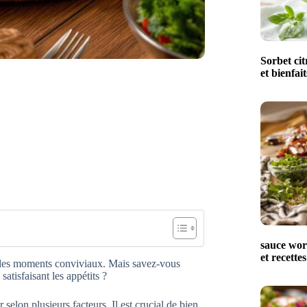
Sorbet cit
et bienfait
sauce worc
et recettes
à des moments conviviaux. Mais savez-vous
atisfaisant les appétits ?
elon plusieurs facteurs. Il est crucial de bien