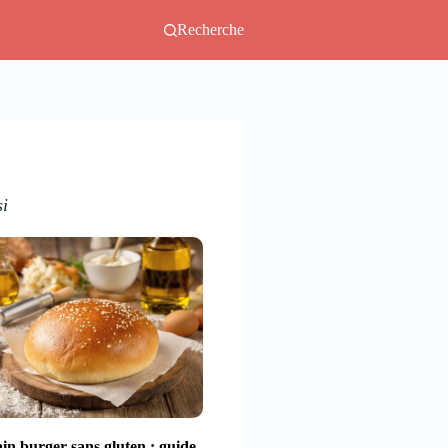
Recherche
si
in burger sans gluten : guide