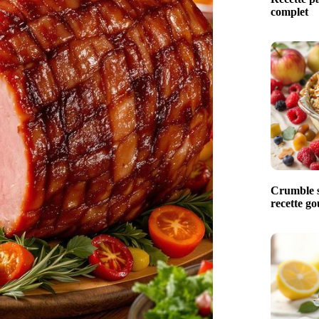
complet
Crumble s
recette g