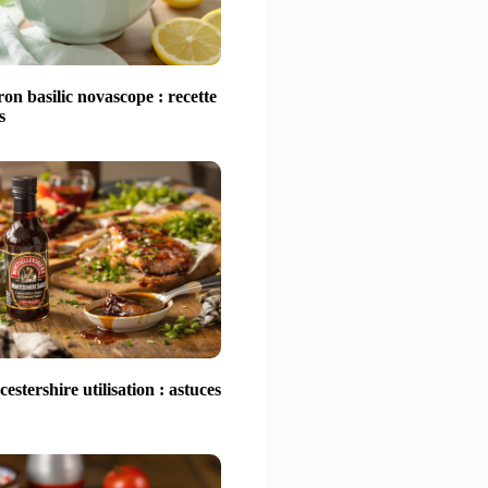
ron basilic novascope : recette
s
estershire utilisation : astuces