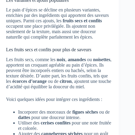
Les variantes et ajouts populaires
Le pain d’épices se décline en plusieurs variantes,
enrichies par des ingrédients qui apportent des saveurs
uniques. Parmi ces ajouts, les
fruits secs et confits
occupent une place privilégiée. Ils ajoutent non
seulement de la texture, mais aussi une douceur
naturelle qui complète parfaitement les épices.
Les fruits secs et confits pour plus de saveurs
Les fruits secs, comme les
noix
,
amandes
ou
noisettes
,
apportent un croquant agréable au pain d’épices. Ils
peuvent être incorporés entiers ou hachés, selon la
texture désirée. D’autre part, les fruits confits, tels que
les
écorces d’orange
ou de
citron
, ajoutent une touche
d’acidité qui équilibre la douceur du miel.
Voici quelques idées pour intégrer ces ingrédients :
Incorporer des morceaux de
figues sèches
ou de
dattes
pour une douceur intense.
Utiliser des
cerises confites
pour une note fruitée
et colorée.
Ajouter des
canneberges séchées
pour un goût