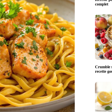
complet
Crumble s
recette g