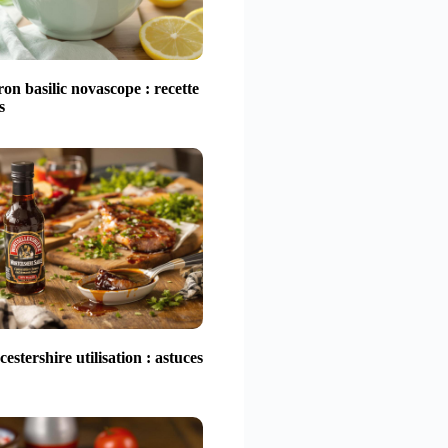
ron basilic novascope : recette
s
estershire utilisation : astuces