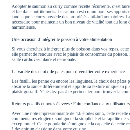
Adopter le saumon au curry comme recette récurrente, c’est faire 
et bienfaits nutritionnels. Le saumon est connu pour ses apports 
tandis que le curry possède des propriétés anti-inflammatoires. Les
nécessaire pour maintenir un bon niveau de vitalité tout au long 
harmonieuse.
Une occasion d’intégrer le poisson à votre alimentation
Si vous cherchez à intégrer plus de poisson dans vos repas, cette r
elle permet de renouer avec le plaisir de consommer du poisson
santé cardiovasculaire et neuronale.
La variété des choix de pâtes pour diversifier votre expérience
Les fusilli, les penne ou encore les linguines, le choix des pâtes
absorbe la sauce différemment et apporte sa texture unique au pla
plaisir gustatif. N’hésitez pas à expérimenter pour trouver la com
Retours positifs et notes élevées : Faire confiance aux utilisateu
Avec une note impressionnante de 4,6 étoiles sur 5, cette recette e
commentaires élogieux soulignent la simplicité et la rapidité de sa
exceptionnel. Cette popularité témoigne de la capacité de cette rece
à devenir un classique dans votre cuisine.