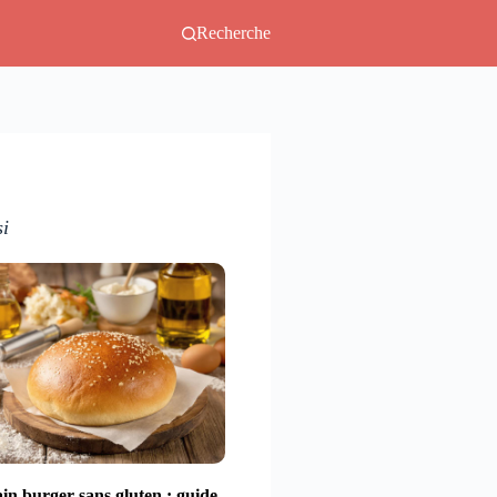
Recherche
si
in burger sans gluten : guide