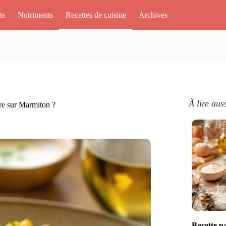
ts
Nutriments
Recettes de cuisine
Archives
À lire aus
re sur Marmiton ?
Recette pa