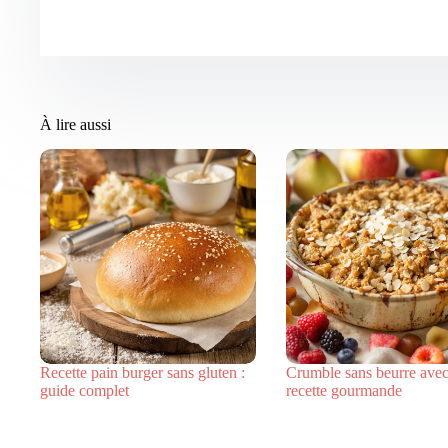
À lire aussi
Recette pain burger sans gluten :
Crumble sans beurre avec
guide complet
recette gourmande