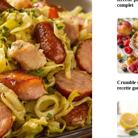
complet
Crumble s
recette g