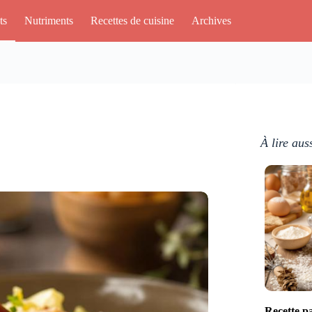
ts
Nutriments
Recettes de cuisine
Archives
À lire aus
Recette pa