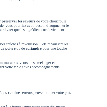
ur
préserver les saveurs
de votre choucroute
oide, vous pourriez avoir besoin d’augmenter le
ur éviter que les ingrédients ne deviennent
bes fraîches à mi-cuisson. Cela rehaussera les
u de
poivre
ou de
coriandre
pour une touche
rmettra aux saveurs de se mélanger et
parer votre table et vos accompagnements.
four
, certaines erreurs peuvent ruiner votre plat.
 est à la bonne température avant d’y mettre