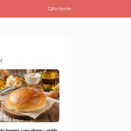
Recherche
si
in burger sans gluten : guide