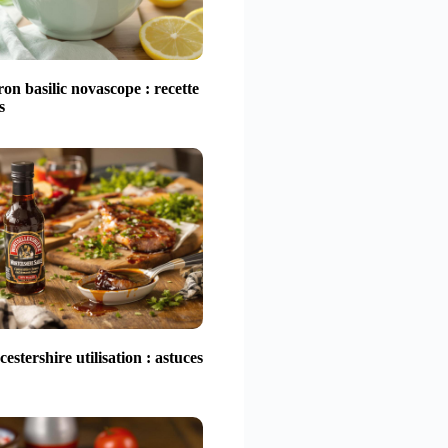
ron basilic novascope : recette
s
estershire utilisation : astuces