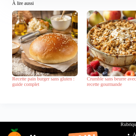
À lire aussi
Recette pain burger sans gluten :
Crumble sans beurre avec
guide complet
recette gourmande
Rubriqu
A