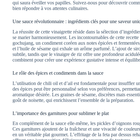
qui saura éveiller vos papilles. Suivez-nous pour découvrir comme
bien répondre à vos attentes culinaires.
Une sauce révolutionnaire : ingrédients clés pour une saveur uni
La réussite de cette vinaigrette réside dans la sélection d’ingréd
se marier harmonieusement. Les incontournables de cette recet
gochujang, un condiment coréen aux notes épicées et fermentées
et l’huile de sésame qui exhale un arôme parfumé. L’ajout de si
subtile, tandis que le vinaigre de riz offre une profondeur acidul
combinent pour créer une expérience gustative intense et équilibr
Le rôle des épices et condiments dans la sauce
L’utilisation de chili oil et d’ail est fondamentale pour insuffler
des épices peut être personnalisé selon vos préférences, permetta
aromatique désirée. Les graines de sésame, discrètes mais essenti
goût de noisette, qui enrichissent l’ensemble de la préparation.
L’importance des garnitures pour sublimer le plat
En complément de la sauce elle-même, les pickles d’oignons rouge
Ces garnitures ajoutent de la fraîcheur et une vivacité de couleur
en un véritable plat gourmet. L’effritage de la feta par dessus re