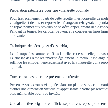
offrant une juxtaposition délicieuse de saveurs et de textures.
Préparation astucieuse pour une vinaigrette optimale
Pour tirer pleinement parti de cette recette, il est conseillé de m
vinaigrette et de laisser reposer le mélange au réfrigérateur pen
de repos permet aux saveurs de se développer, créant une osmose 
Pendant ce temps, les carottes peuvent être coupées en fines lamel
innovante.
Techniques de découpe et d’assemblage
La découpe des carottes en fines lamelles est essentielle pour ass
La finesse des lamelles favorise également un meilleur mélange de
suffit de les enrober généreusement avec la vinaigrette qui a repos
optimal.
Trucs et astuces pour une présentation réussie
Présentez vos carottes vinaigrées dans un plat de service de maniè
ajouter une dimension visuelle et appétissante à votre présentatio
plus mémorable pour vos invités.
Une alternative originale et délicieuse pour vos repas quotidiens