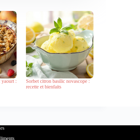
 yaourt :
Sorbet citron basilic novascope :
recette et bienfaits
es
liments