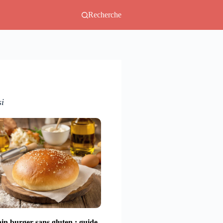
Recherche
si
in burger sans gluten : guide