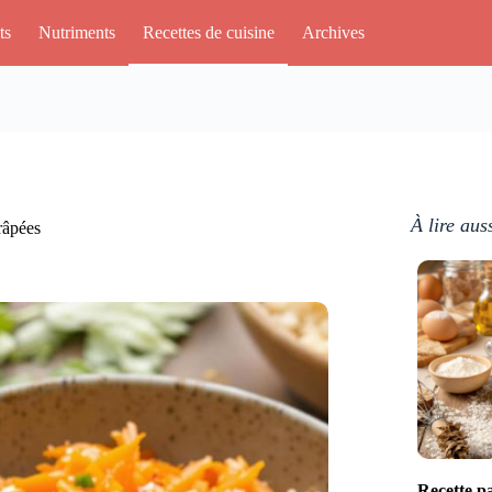
ts
Nutriments
Recettes de cuisine
Archives
À lire aus
 râpées
Recette pa