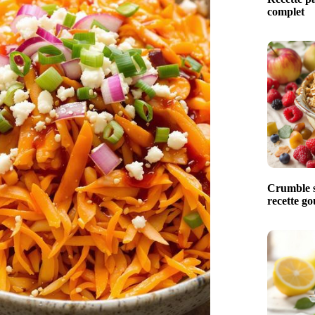
complet
Crumble s
recette g