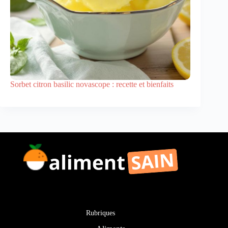
Sorbet citron basilic novascope : recette et bienfaits
Rubriques