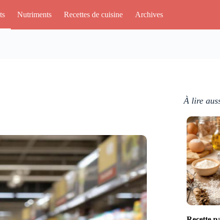
ts
Nutriments
Recettes de cuisine
Archives
À lire aus
Recette pa