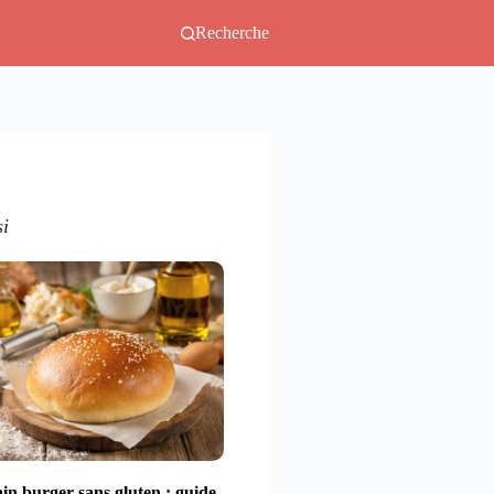
Recherche
si
in burger sans gluten : guide