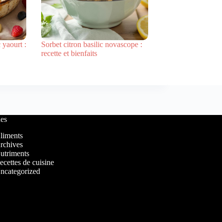
 yaourt :
Sorbet citron basilic novascope :
recette et bienfaits
es
liments
rchives
utriments
ecettes de cuisine
ncategorized