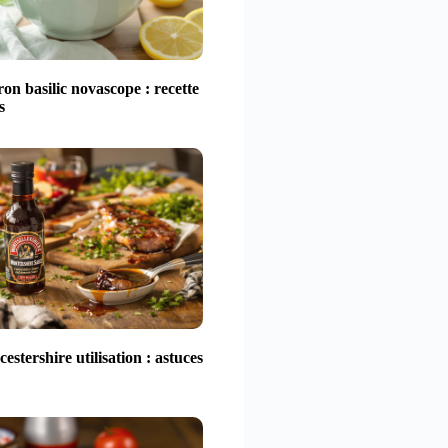
ron basilic novascope : recette
s
estershire utilisation : astuces