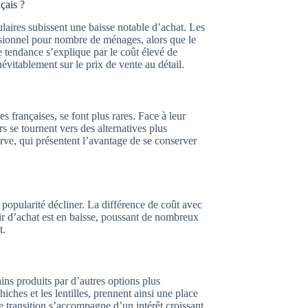
çais ?
ulaires subissent une baisse notable d’achat. Les
asionnel pour nombre de ménages, alors que le
te tendance s’explique par le coût élevé de
névitablement sur le prix de vente au détail.
es françaises, se font plus rares. Face à leur
s se tournent vers des alternatives plus
rve, qui présentent l’avantage de se conserver
popularité décliner. La différence de coût avec
ir d’achat est en baisse, poussant de nombreux
t.
ains produits par d’autres options plus
ches et les lentilles, prennent ainsi une place
e transition s’accompagne d’un intérêt croissant