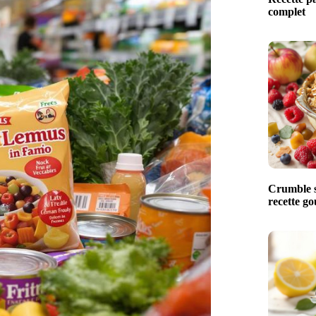
complet
Crumble s
recette g