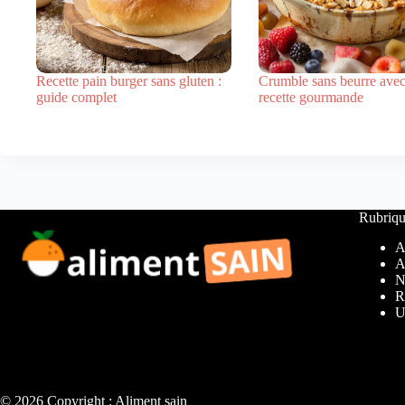
Recette pain burger sans gluten :
Crumble sans beurre avec
guide complet
recette gourmande
Rubriqu
A
A
N
R
U
© 2026 Copyright : Aliment sain