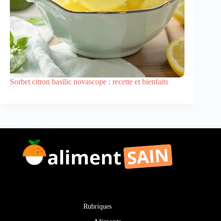
Sorbet citron basilic novascope : recette et bienfaits
Rubriques