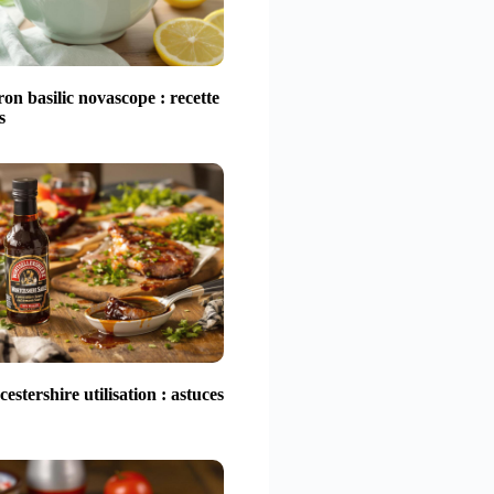
ron basilic novascope : recette
s
estershire utilisation : astuces