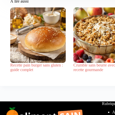
À lire aussi
Recette pain burger sans gluten :
Crumble sans beurre avec
guide complet
recette gourmande
Rubriqu
A