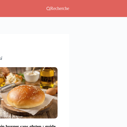
Recherche
si
in burger sans gluten : guide