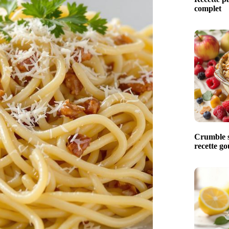
complet
Crumble s
recette g