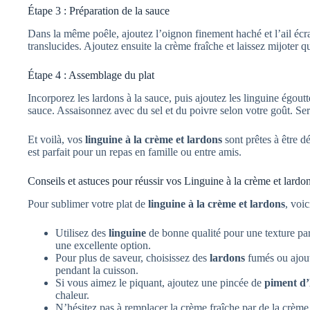
Étape 3 : Préparation de la sauce
Dans la même poêle, ajoutez l’oignon finement haché et l’ail écras
translucides. Ajoutez ensuite la crème fraîche et laissez mijoter 
Étape 4 : Assemblage du plat
Incorporez les lardons à la sauce, puis ajoutez les linguine égou
sauce. Assaisonnez avec du sel et du poivre selon votre goût. Se
Et voilà, vos
linguine à la crème et lardons
sont prêtes à être d
est parfait pour un repas en famille ou entre amis.
Conseils et astuces pour réussir vos Linguine à la crème et lardons
Pour sublimer votre plat de
linguine à la crème et lardons
, voic
Utilisez des
linguine
de bonne qualité pour une texture par
une excellente option.
Pour plus de saveur, choisissez des
lardons
fumés ou ajou
pendant la cuisson.
Si vous aimez le piquant, ajoutez une pincée de
piment d’
chaleur.
N’hésitez pas à remplacer la crème fraîche par de la crème