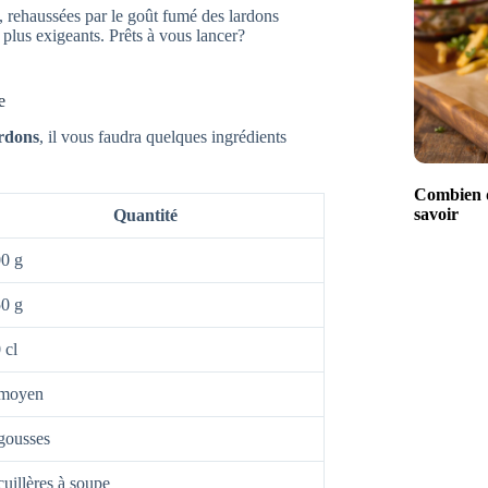
 rehaussées par le goût fumé des lardons
es plus exigeants. Prêts à vous lancer?
e
ardons
, il vous faudra quelques ingrédients
Combien d
savoir
Quantité
0 g
0 g
 cl
 moyen
gousses
cuillères à soupe