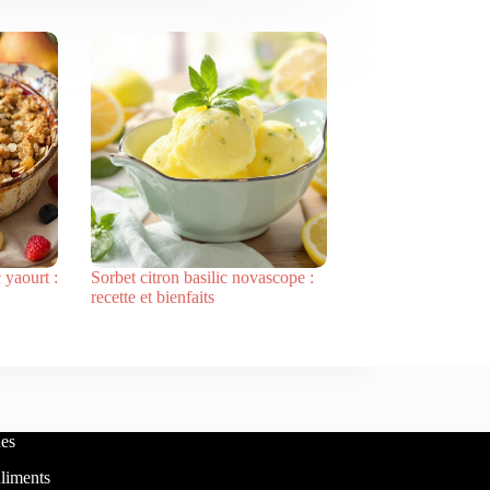
 yaourt :
Sorbet citron basilic novascope :
recette et bienfaits
es
liments