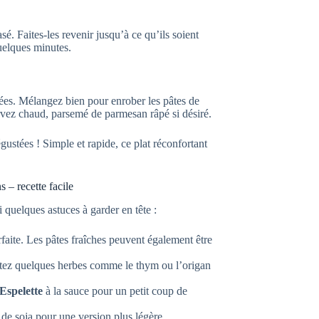
é. Faites-les revenir jusqu’à ce qu’ils soient
quelques minutes.
ttées. Mélangez bien pour enrober les pâtes de
rvez chaud, parsemé de parmesan râpé si désiré.
égustées ! Simple et rapide, ce plat réconfortant
 – recette facile
i quelques astuces à garder en tête :
faite. Les pâtes fraîches peuvent également être
tez quelques herbes comme le thym ou l’origan
Espelette
à la sauce pour un petit coup de
 de soja pour une version plus légère.