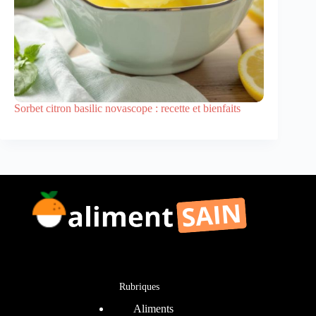
Sorbet citron basilic novascope : recette et bienfaits
Rubriques
Aliments