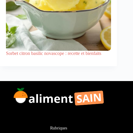
Sorbet citron basilic novascope : recette et bienfaits
Rubriques